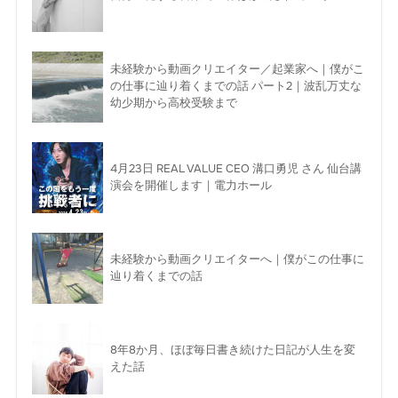
未経験から動画クリエイター／起業家へ｜僕がこ
の仕事に辿り着くまでの話 パート2｜波乱万丈な
幼少期から高校受験まで
4月23日 REAL VALUE CEO 溝口勇児 さん 仙台講
演会を開催します｜電力ホール
未経験から動画クリエイターへ｜僕がこの仕事に
辿り着くまでの話
8年8か月、ほぼ毎日書き続けた日記が人生を変
えた話