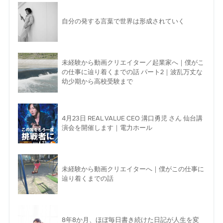
自分の発する言葉で世界は形成されていく
未経験から動画クリエイター／起業家へ｜僕がこ
の仕事に辿り着くまでの話 パート2｜波乱万丈な
幼少期から高校受験まで
4月23日 REAL VALUE CEO 溝口勇児 さん 仙台講
演会を開催します｜電力ホール
未経験から動画クリエイターへ｜僕がこの仕事に
辿り着くまでの話
8年8か月、ほぼ毎日書き続けた日記が人生を変